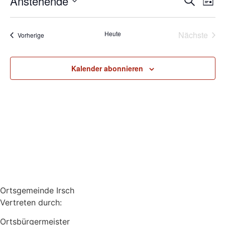
Veran
Ve
Anstehende
Suche
Liste
Datum
An
Such
wählen.
Na
Vera
Heute
Nächste
Veranstaltungen
Vorherige
und
Ansic
Kalender abonnieren
Navig
Ortsgemeinde Irsch
Vertreten durch:
Ortsbürgermeister