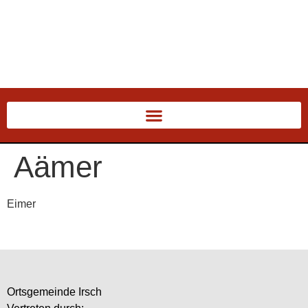
Aämer
Eimer
Ortsgemeinde Irsch