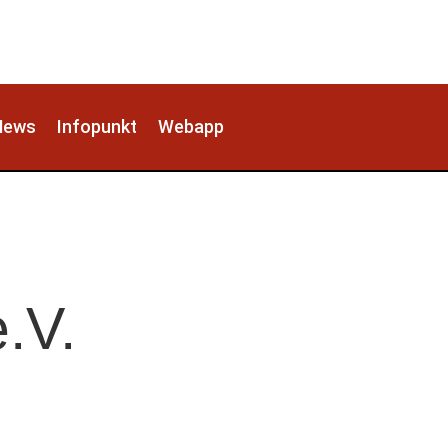
News
Infopunkt
Webapp
.V.