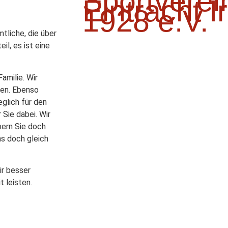
Sportverei
Eintracht I
1928 e.V.
tliche, die über
l, es ist eine
amilie. Wir
ren. Ebenso
eglich für den
 Sie dabei. Wir
pern Sie doch
ns doch gleich
ir besser
t leisten.