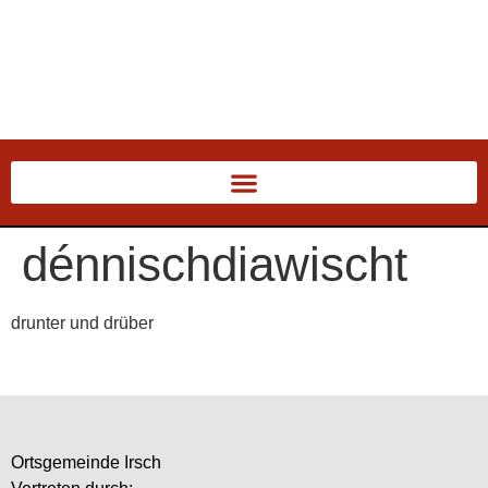
dénnischdiawischt
drunter und drüber
Ortsgemeinde Irsch