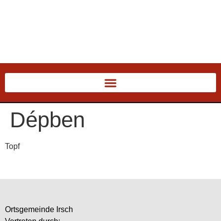
Dépben
Topf
Ortsgemeinde Irsch