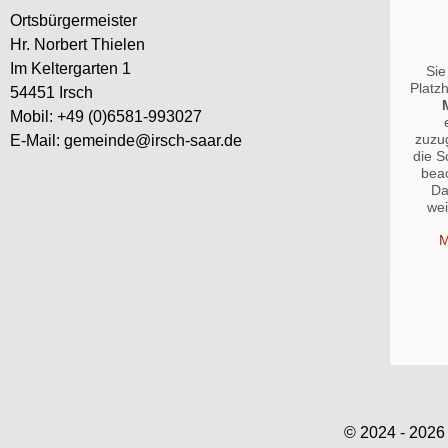
Ortsbürgermeister
Hr. Norbert Thielen
Im Keltergarten 1
Sie
Platz
54451 Irsch
Mobil: +49 (0)6581-993027
zuzug
E-Mail: gemeinde@irsch-saar.de
die S
bea
Da
we
M
© 2024 - 2026 