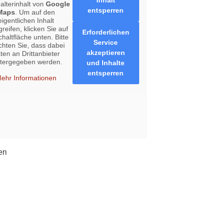
Inhalt
halterinhalt von
Google
entsperren
Maps
. Um auf den
eigentlichen Inhalt
reifen, klicken Sie auf
Erforderlichen
chaltfläche unten. Bitte
Service
chten Sie, dass dabei
akzeptieren
ten an Drittanbieter
itergegeben werden.
und Inhalte
entsperren
ehr Informationen
en