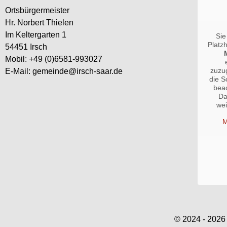
Ortsbürgermeister
Hr. Norbert Thielen
Im Keltergarten 1
Sie
Platz
54451 Irsch
Mobil: +49 (0)6581-993027
zuzug
E-Mail: gemeinde@irsch-saar.de
die S
bea
Da
we
M
© 2024 - 2026 