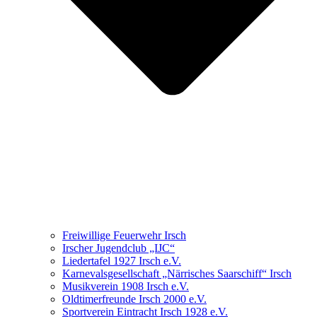
Freiwillige Feuerwehr Irsch
Irscher Jugendclub „IJC“
Liedertafel 1927 Irsch e.V.
Karnevalsgesellschaft „Närrisches Saarschiff“ Irsch
Musikverein 1908 Irsch e.V.
Oldtimerfreunde Irsch 2000 e.V.
Sportverein Eintracht Irsch 1928 e.V.