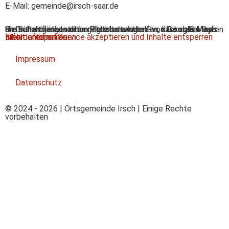
E-Mail: gemeinde@irsch-saar.de
Sie sehen gerade einen Platzhalterinhalt von
. Um auf den eigentlichen Inhalt zuzugreifen, klicken Sie auf die Schaltfläche unten. Bitte beachten Sie, dass dabei Daten an Drittanbieter weitergegeben werden.
Google Maps
Mehr Informationen
Inhalt entsperren
Erforderlichen Service akzeptieren und Inhalte entsperren
Impressum
Datenschutz
© 2024 - 2026 | Ortsgemeinde Irsch | Einige Rechte
vorbehalten