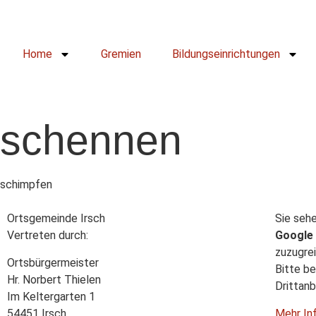
Home
Gremien
Bildungseinrichtungen
schennen
schimpfen
Ortsgemeinde Irsch
Sie sehe
Vertreten durch:
Google
zuzugrei
Ortsbürgermeister
Bitte be
Hr. Norbert Thielen
Drittan
Im Keltergarten 1
54451 Irsch
Mehr In