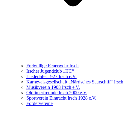
Freiwillige Feuerwehr Irsch
Irscher Jugendclub „IJC“
Liedertafel 1927 Irsch e.V.
Karnevalsgesellschaft „Närrisches Saarschiff“ Irsch
Musikverein 1908 Irsch e.V.
Oldtimerfreunde Irsch 2000 e.V.
Sportverein Eintracht Irsch 1928 e.V.
Fördervereine