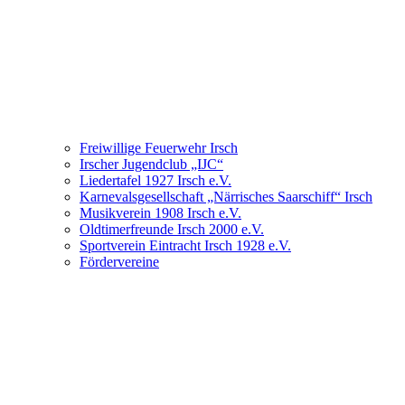
Freiwillige Feuerwehr Irsch
Irscher Jugendclub „IJC“
Liedertafel 1927 Irsch e.V.
Karnevalsgesellschaft „Närrisches Saarschiff“ Irsch
Musikverein 1908 Irsch e.V.
Oldtimerfreunde Irsch 2000 e.V.
Sportverein Eintracht Irsch 1928 e.V.
Fördervereine