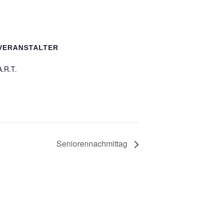
VERANSTALTER
A.R.T.
Seniorennachmittag