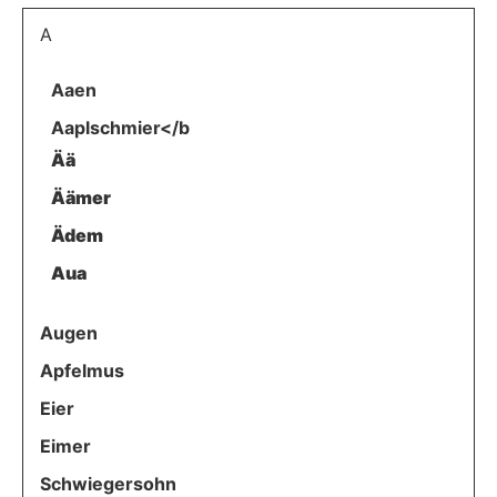
A
Aaen
Aaplschmier</b
Ää
Äämer
Ädem
Aua
Augen
Apfelmus
Eier
Eimer
Schwiegersohn