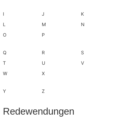
I
J
K
L
M
N
O
P
Q
R
S
T
U
V
W
X
Y
Z
Redewendungen