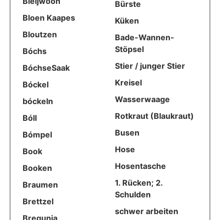
Bléijwooh
Bürste
Bloen Kaapes
Küken
Bloutzen
Bade-Wannen-
Stöpsel
Bóchs
Stier / junger Stier
BóchseSaak
Kreisel
Bóckel
Wasserwaage
bóckeln
Rotkraut (Blaukraut)
Bóll
Busen
Bómpel
Hose
Book
Hosentasche
Booken
1. Rücken; 2.
Braumen
Schulden
Brettzel
schwer arbeiten
Bregunja