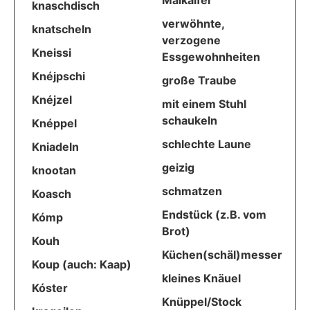
Maikaifer
knaschdisch
verwöhnte,
knatscheln
verzogene
Kneissi
Essgewohnheiten
Knéjpschi
große Traube
Knéjzel
mit einem Stuhl
schaukeln
Knéppel
schlechte Laune
Kniadeln
geizig
knootan
schmatzen
Koasch
Endstück (z.B. vom
Kómp
Brot)
Kouh
Küchen(schäl)messer
Koup (auch: Kaap)
kleines Knäuel
Kóster
Knüppel/Stock