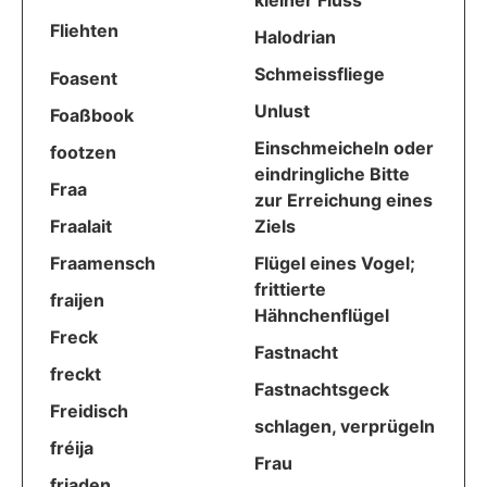
kleiner Fluss
Fliehten
Halodrian
Schmeissfliege
Foasent
Unlust
Foaßbook
Einschmeicheln oder
footzen
eindringliche Bitte
Fraa
zur Erreichung eines
Fraalait
Ziels
Fraamensch
Flügel eines Vogel;
frittierte
fraijen
Hähnchenflügel
Freck
Fastnacht
freckt
Fastnachtsgeck
Freidisch
schlagen, verprügeln
fréija
Frau
friaden