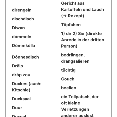
Gericht aus
Kartoffeln und Lauch
direngeln
(-> Rezept)
dischdisch
Töpfchen
Diwan
1) dir 2) Sie (direkte
dómmeln
Anrede in der dritten
Dómmkólla
Person)
bedrängen,
Dónnesdisch
drangsalieren
Dräip
tüchtig
dróp zou
Couch
Duckes (auch:
beeilen
Kitschie)
ein Tollpatsch, der
Ducksaal
oft kleine
Duur
Verletzungen
anderer auslöst
Dussel