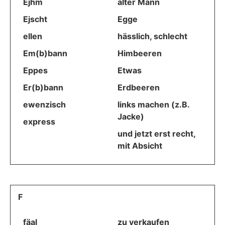
Ejhm
alter Mann
Ejscht
Egge
ellen
hässlich, schlecht
Em(b)bann
Himbeeren
Eppes
Etwas
Er(b)bann
Erdbeeren
ewenzisch
links machen (z.B.
Jacke)
express
und jetzt erst recht,
mit Absicht
F
fäal
zu verkaufen