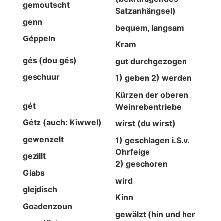
gemoutscht
Satzanhängsel)
genn
bequem, langsam
Géppeln
Kram
gés (dou gés)
gut durchgezogen
geschuur
1) geben 2) werden
Kürzen der oberen
gét
Weinrebentriebe
Gétz (auch: Kiwwel)
wirst (du wirst)
gewenzelt
1) geschlagen i.S.v.
Ohrfeige
gezillt
2) geschoren
Giabs
wird
glejdisch
Kinn
Goadenzoun
gewälzt (hin und her