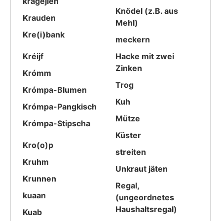
kragejlen
Knödel (z.B. aus
Krauden
Mehl)
Kre(i)bank
meckern
Kréijf
Hacke mit zwei
Zinken
Krómm
Trog
Krómpa-Blumen
Kuh
Krómpa-Pangkisch
Mütze
Krómpa-Stipscha
Küster
Kro(o)p
streiten
Kruhm
Unkraut jäten
Krunnen
Regal,
kuaan
(ungeordnetes
Haushaltsregal)
Kuab