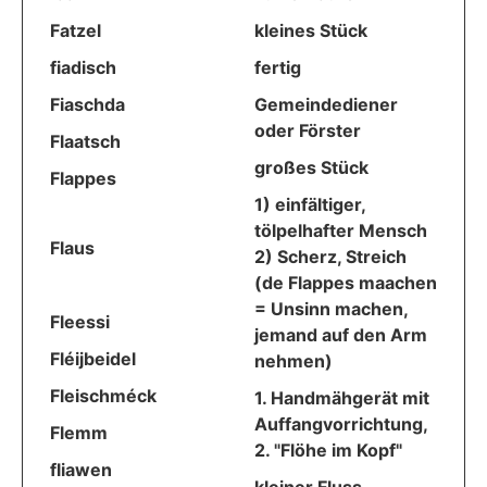
Fatzel
kleines Stück
fiadisch
fertig
Fiaschda
Gemeindediener
oder Förster
Flaatsch
großes Stück
Flappes
1) einfältiger,
tölpelhafter Mensch
Flaus
2) Scherz, Streich
(de Flappes maachen
= Unsinn machen,
Fleessi
jemand auf den Arm
Fléijbeidel
nehmen)
Fleischméck
1. Handmähgerät mit
Auffangvorrichtung,
Flemm
2. "Flöhe im Kopf"
fliawen