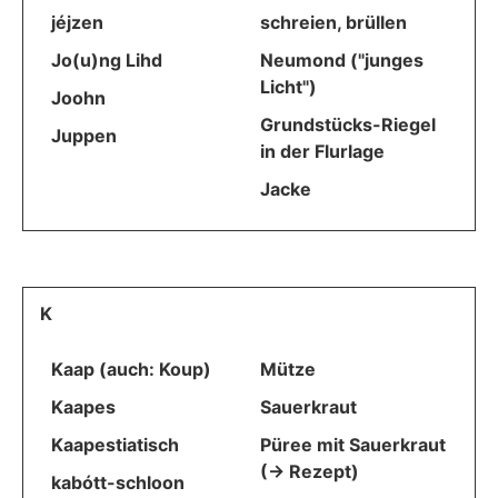
jéjzen
schreien, brüllen
Jo(u)ng Lihd
Neumond ("junges
Licht")
Joohn
Grundstücks-Riegel
Juppen
in der Flurlage
Jacke
K
Kaap (auch: Koup)
Mütze
Kaapes
Sauerkraut
Kaapestiatisch
Püree mit Sauerkraut
(-> Rezept)
kabótt-schloon