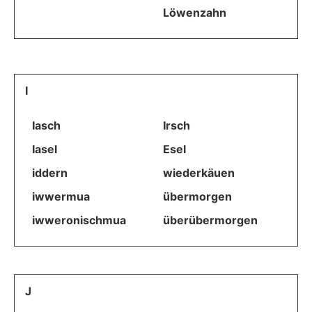
Löwenzahn
I
Iasch
Irsch
Iasel
Esel
iddern
wiederkäuen
iwwermua
übermorgen
iwweronischmua
überübermorgen
J