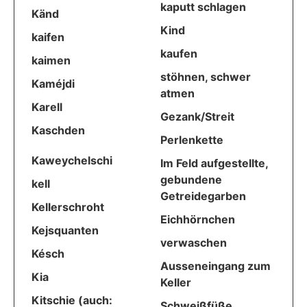
kaputt schlagen
Känd
Kind
kaifen
kaufen
kaimen
stöhnen, schwer
Kaméjdi
atmen
Karell
Gezank/Streit
Kaschden
Perlenkette
Kaweychelschi
Im Feld aufgestellte,
gebundene
kell
Getreidegarben
Kellerschroht
Eichhörnchen
Kejsquanten
verwaschen
Késch
Ausseneingang zum
Kia
Keller
Kitschie (auch:
Schweißfüße