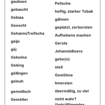
gaubsen
Peitsche
gebascht
heftig, starker Tobak
Gebiaa
gähnen
Geescht
geplatzt, zerborsten
GehannsTreifscha
Aufhebens machen
géijn
Gerste
géj
JohannisBeere
Gekeims
gehe(n)
Geléng
steil
géllingen
Gestöhne
gelouh
Innereien
übermäßig, zu viel
gemellisch
nicht wahr?
Gemélter
(bekräftigendes