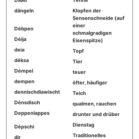
Dääß
Tenne
dängeln
Klopfen der
Sensenschneide (auf
einer
Débpen
schmalgradigen
Déija
Eisenspitze)
deia
Topf
déksa
Tier
Démpel
teuer
dempen
öfter, häufiger
dennischdiawischt
Teich
Dénsdisch
qualmen, rauchen
Deppenlappes
drunter und drüber
Dienstag
Dépschi
Traditionelles
dir