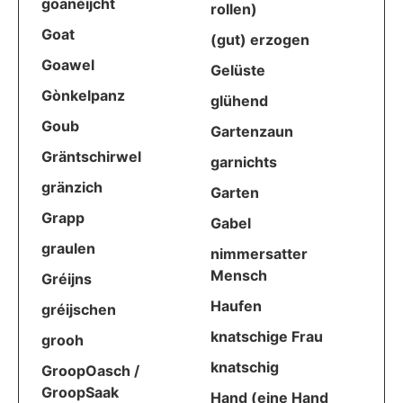
goanéijcht
rollen)
Goat
(gut) erzogen
Goawel
Gelüste
Gònkelpanz
glühend
Goub
Gartenzaun
Gräntschirwel
garnichts
gränzich
Garten
Grapp
Gabel
graulen
nimmersatter
Mensch
Gréijns
Haufen
gréijschen
knatschige Frau
grooh
knatschig
GroopOasch /
GroopSaak
Hand (eine Hand