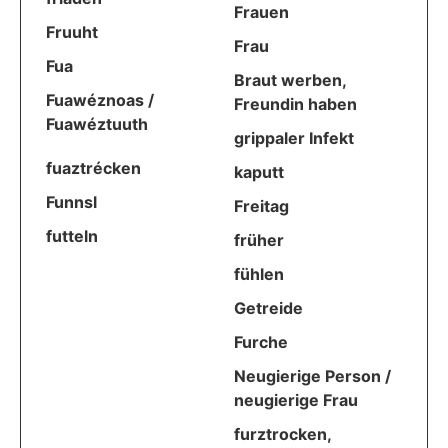
Frauen
Fruuht
Frau
Fua
Braut werben,
Fuawéznoas /
Freundin haben
Fuawéztuuth
grippaler Infekt
fuaztrécken
kaputt
Funnsl
Freitag
futteln
früher
fühlen
Getreide
Furche
Neugierige Person /
neugierige Frau
furztrocken,