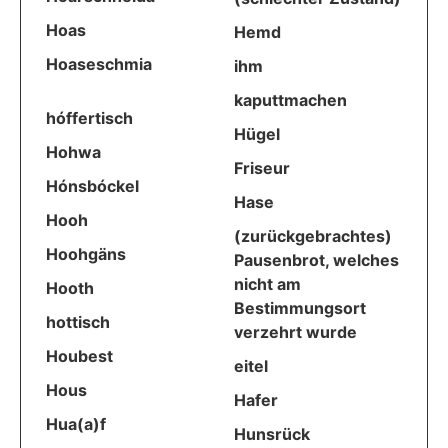
Hoas
Hemd
Hoaseschmia
ihm
kaputtmachen
hóffertisch
Hügel
Hohwa
Friseur
Hónsbóckel
Hase
Hooh
(zurückgebrachtes)
Hoohgäns
Pausenbrot, welches
nicht am
Hooth
Bestimmungsort
hottisch
verzehrt wurde
Houbest
eitel
Hous
Hafer
Hua(a)f
Hunsrück