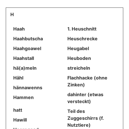
H
Haah
1. Heuschnitt
Haahbutscha
Heuschrecke
Haahgoawel
Heugabel
Haahstall
Heuboden
hä(a)meln
streicheln
Hähl
Flachhacke (ohne
Zinken)
hännawenns
dahinter (etwas
Hammen
versteckt)
hatt
Teil des
Zuggeschirrs (f.
Hawill
Nutztiere)