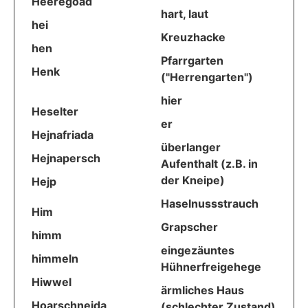
Heeregoad
hart, laut
hei
Kreuzhacke
hen
Pfarrgarten
Henk
("Herrengarten")
hier
Heselter
er
Hejnafriada
überlanger
Hejnapersch
Aufenthalt (z.B. in
der Kneipe)
Hejp
Haselnussstrauch
Him
Grapscher
himm
eingezäuntes
himmeln
Hühnerfreigehege
Hiwwel
ärmliches Haus
Hoarschneida
(schlechter Zustand)