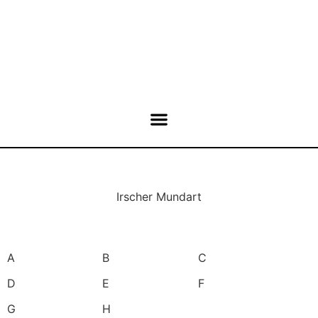
Irscher Mundart
A
B
C
D
E
F
G
H