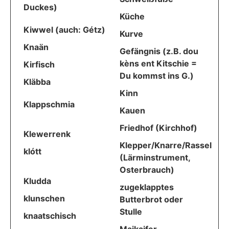
Duckes)
Küche
Kiwwel (auch: Gétz)
Kurve
Knaän
Gefängnis (z.B. dou
kèns ent Kitschie =
Kirfisch
Du kommst ins G.)
Kläbba
Kinn
Klappschmia
Kauen
Friedhof (Kirchhof)
Klewerrenk
Klepper/Knarre/Rassel
klótt
(Lärminstrument,
Osterbrauch)
Kludda
zugeklapptes
klunschen
Butterbrot oder
Stulle
knaatschisch