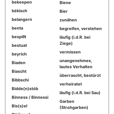
bekeepen
Biene
békisch
Bier
belangern
zunähen
benta
begreifen, verstehen
bespillt
läufig (i.d.R. bei
Ziege)
bestuat
vermissen
beyrich
unangenehmes,
Biaden
lautes Verhalten
Biascht
überrascht, bestürzt
Bibbschi
verheiratet
Bidde(n)stób
läufig (i.d.R. bei Sau)
Binness / Binnessi
Garben
Bis(s)el
(Strohgarben)