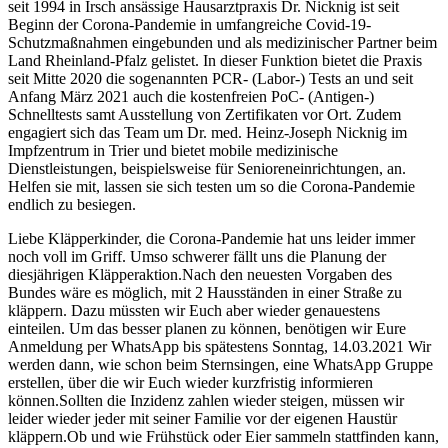
seit 1994 in Irsch ansässige Hausarztpraxis Dr. Nicknig ist seit
Beginn der Corona-Pandemie in umfangreiche Covid-19-
Schutzmaßnahmen eingebunden und als medizinischer Partner beim
Land Rheinland-Pfalz gelistet. In dieser Funktion bietet die Praxis
seit Mitte 2020 die sogenannten PCR- (Labor-) Tests an und seit
Anfang März 2021 auch die kostenfreien PoC- (Antigen-)
Schnelltests samt Ausstellung von Zertifikaten vor Ort. Zudem
engagiert sich das Team um Dr. med. Heinz-Joseph Nicknig im
Impfzentrum in Trier und bietet mobile medizinische
Dienstleistungen, beispielsweise für Senioreneinrichtungen, an.
Helfen sie mit, lassen sie sich testen um so die Corona-Pandemie
endlich zu besiegen.
Liebe Kläpperkinder, die Corona-Pandemie hat uns leider immer
noch voll im Griff. Umso schwerer fällt uns die Planung der
diesjährigen Kläpperaktion.Nach den neuesten Vorgaben des
Bundes wäre es möglich, mit 2 Hausständen in einer Straße zu
kläppern. Dazu müssten wir Euch aber wieder genauestens
einteilen. Um das besser planen zu können, benötigen wir Eure
Anmeldung per WhatsApp bis spätestens Sonntag, 14.03.2021 Wir
werden dann, wie schon beim Sternsingen, eine WhatsApp Gruppe
erstellen, über die wir Euch wieder kurzfristig informieren
können.Sollten die Inzidenz zahlen wieder steigen, müssen wir
leider wieder jeder mit seiner Familie vor der eigenen Haustür
kläppern.Ob und wie Frühstück oder Eier sammeln stattfinden kann,