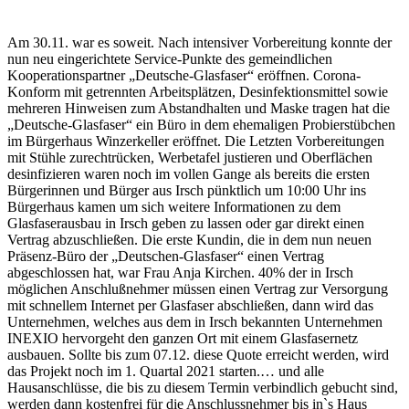
Am 30.11. war es soweit. Nach intensiver Vorbereitung konnte der
nun neu eingerichtete Service-Punkte des gemeindlichen
Kooperationspartner „Deutsche-Glasfaser“ eröffnen. Corona-
Konform mit getrennten Arbeitsplätzen, Desinfektionsmittel sowie
mehreren Hinweisen zum Abstandhalten und Maske tragen hat die
„Deutsche-Glasfaser“ ein Büro in dem ehemaligen Probierstübchen
im Bürgerhaus Winzerkeller eröffnet. Die Letzten Vorbereitungen
mit Stühle zurechtrücken, Werbetafel justieren und Oberflächen
desinfizieren waren noch im vollen Gange als bereits die ersten
Bürgerinnen und Bürger aus Irsch pünktlich um 10:00 Uhr ins
Bürgerhaus kamen um sich weitere Informationen zu dem
Glasfaserausbau in Irsch geben zu lassen oder gar direkt einen
Vertrag abzuschließen. Die erste Kundin, die in dem nun neuen
Präsenz-Büro der „Deutschen-Glasfaser“ einen Vertrag
abgeschlossen hat, war Frau Anja Kirchen. 40% der in Irsch
möglichen Anschlußnehmer müssen einen Vertrag zur Versorgung
mit schnellem Internet per Glasfaser abschließen, dann wird das
Unternehmen, welches aus dem in Irsch bekannten Unternehmen
INEXIO hervorgeht den ganzen Ort mit einem Glasfasernetz
ausbauen. Sollte bis zum 07.12. diese Quote erreicht werden, wird
das Projekt noch im 1. Quartal 2021 starten.… und alle
Hausanschlüsse, die bis zu diesem Termin verbindlich gebucht sind,
werden dann kostenfrei für die Anschlussnehmer bis in`s Haus