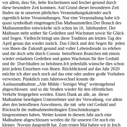
vor allem, dass Sie, liebe Irscherinnen und Irscher gesund durch
diese besondere Zeit kommen. Auf Grund dieser besonderen Zeit
finden sie in unserem jährlichen Veranstaltungskalender auch
eigentlich keine Veranstaltungen. Nur eine Veranstaltung habe ich
quasi symbolhaft eingetragen:Das Maibaumstellen.Der Brauch des
Maibaumstellen entwickelte sich schon im 16. Jahrhundert. Der
Maibaum steht seither für Gedeihen und Wachstum sowie für Glück
und Segen. Vielleicht bringt uns diese Tradition am letzten Tag des
April genau das wieder zurück. Das Glück und den Segen für jeden
von Ihnen die Zukunft gesund und voller Lebensfreude zu erleben
und die doch sehr durch Corona betroffenen Branchen mit einem
wieder erstarkten Gedeihen und guten Wachstum für ihre Geduld
und ihr Durchhalten zu belohnen.Ich jedenfalls wünsche dies schon
jetzt jedem Einzelnen von Ihnen. Rückblickend auf das Jahr 2020
möchte ich aber auch noch auf das eine oder andere große Vorhaben
verweisen. Pünktlich zum Jahreswechsel konnte die
Ausbaumaßnahme „Alte Mühle / Serriger Weg“ weitestgehend
abgeschlossen und so die Straßen wieder für den öffentlichen
Verkehr freigegeben werden. Einen Dank an alle, an dieser
Maßnahme beteiligten Unternehmer und der Verwaltung, vor allem
aber den betroffenen Anwohnern, die mit sehr viel Geduld und
Rücksicht die maßnahmenbedingten Einschränkungen
hingenommen haben. Weiter konnte in diesem Jahr auch eine
Maßnahme abgeschlossen werden die für unseren Ort noch ein
kleines Novum dargestellt hat. Zum ersten Mal haben wir in Irsch