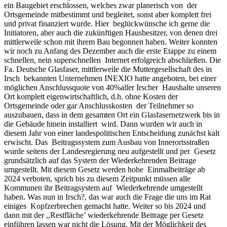
ein Baugebiet erschlossen, welches zwar planerisch von der
Ortsgemeinde mitbestimmt und begleitet, sonst aber komplett frei
und privat finanziert wurde. Hier beglückwünsche ich gerne die
Initiatoren, aber auch die zukünftigen Hausbesitzer, von denen drei
mittlerweile schon mit ihrem Bau begonnen haben. Weiter konnten
wir noch zu Anfang des Dezember auch die erste Etappe zu einem
schnellen, nein superschnellen Internet erfolgreich abschließen. Die
Fa. Deutsche Glasfaser, mittlerweile die Muttergesellschaft des in
Irsch bekannten Unternehmen INEXIO hatte angeboten, bei einer
möglichen Anschlussquote von 40%aller Irscher Haushalte unseren
Ort komplett eigenwirtschaftlich, d.h. ohne Kosten der
Ortsgemeinde oder gar Anschlusskosten der Teilnehmer so
auszubauen, dass in dem gesamten Ort ein Glasfasernetzwerk bis in
die Gebäude hinein installiert wird. Dann wurden wir auch in
diesem Jahr von einer landespolitischen Entscheidung zunächst kalt
erwischt. Das Beitragssystem zum Ausbau von Innerortsstraßen
wurde seitens der Landesregierung neu aufgestellt und per Gesetz
grundsätzlich auf das System der Wiederkehrenden Beitrage
umgestellt. Mit diesem Gesetz werden hohe Einmalbeiträge ab
2024 verboten, sprich bis zu diesem Zeitpunkt müssen alle
Kommunen ihr Beitragsystem auf Wiederkehrende umgestellt
haben. Was nun in Irsch?, das war auch die Frage die uns im Rat
einiges Kopfzerbrechen gemacht hatte. Weiter so bis 2024 und
dann mit der ,,Restfläche’ wiederkehrende Beitrage per Gesetz
einführen lassen war nicht die Lösung. Mit der Möglichkeit des