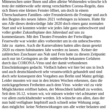
Mitmenschen unter Ihnen und allen alleine Wohnenden wünsche ich
trotz der mittlerweile sehr streng verschärften Corona-Regeln, dass
sich Ihnen eine kleines Fenster öffnet, um doch in einem
Überschaubaren Familien- oder Freundeskreis die Festtage und auch
den Beginn des neuen Jahres 2021 verbringen zu können. Hatte für
uns Alle dieses denkwürdige Jahr 2020 doch einen ganz normalen
Start und wir konnten wieder wie jedes Jahr ganz unbeschwert und
voller großer Zukunftsplane den Jahreslauf auf uns zu
kommenlassen. Mit den Theater-Freunden der Freiwilligen
Feuerwehr war wieder alles vorbereitet um in ein unbeschwertes
Jahr zu starten. Auch die Karnevalisten hatten alles daran gesetzt
2020 zu einem fulminanten Jahr werden zu lassen. Keiner der
zahlreichen Zuschauer aus Nah und Fern hatte zu diesem Zeitpunkt
auch nur im Geringsten an die mittlerweile bekannten Gefahren
durch das CORONA-Virus und der damit verbundenen
Einschränkungen gedacht. Vielfach haben wir hier bei uns in Irsch
und auch deutschlandweit sehr verantwortlich gehandelt und sind
doch sehr konsequent den Vorgaben aus Berlin und Mainz gefolgt.
Leider mussten wir nun in den letzten Wochen erkennen, dass die
zurückgegebenen Freiheiten auch dem Virus wieder viel zu viele
Möglichkeiten eröffnet haben, der Menschheit habhaft zu werden.
Seit dem 16.12. wissen wir, wir müssen wieder viel achtsamer und
vor allem zurückhaltender werden. Ich wünsche uns allen, dass der
nun bald verfügbare Impfstoff auch schnell seine Wirkung zeigt,
dass möglichst keine Nebenwirkungen uns alle weiter belasten und