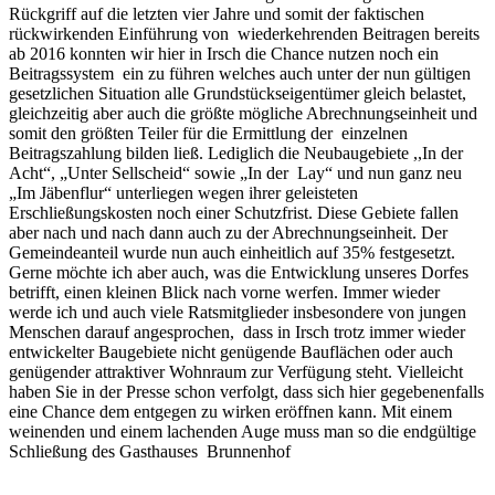
Rückgriff auf die letzten vier Jahre und somit der faktischen
rückwirkenden Einführung von wiederkehrenden Beitragen bereits
ab 2016 konnten wir hier in Irsch die Chance nutzen noch ein
Beitragssystem ein zu führen welches auch unter der nun gültigen
gesetzlichen Situation alle Grundstückseigentümer gleich belastet,
gleichzeitig aber auch die größte mögliche Abrechnungseinheit und
somit den größten Teiler für die Ermittlung der einzelnen
Beitragszahlung bilden ließ. Lediglich die Neubaugebiete ,,In der
Acht“, „Unter Sellscheid“ sowie „In der Lay“ und nun ganz neu
„Im Jäbenflur“ unterliegen wegen ihrer geleisteten
Erschließungskosten noch einer Schutzfrist. Diese Gebiete fallen
aber nach und nach dann auch zu der Abrechnungseinheit. Der
Gemeindeanteil wurde nun auch einheitlich auf 35% festgesetzt.
Gerne möchte ich aber auch, was die Entwicklung unseres Dorfes
betrifft, einen kleinen Blick nach vorne werfen. Immer wieder
werde ich und auch viele Ratsmitglieder insbesondere von jungen
Menschen darauf angesprochen, dass in Irsch trotz immer wieder
entwickelter Baugebiete nicht genügende Bauflächen oder auch
genügender attraktiver Wohnraum zur Verfügung steht. Vielleicht
haben Sie in der Presse schon verfolgt, dass sich hier gegebenenfalls
eine Chance dem entgegen zu wirken eröffnen kann. Mit einem
weinenden und einem lachenden Auge muss man so die endgültige
Schließung des Gasthauses Brunnenhof