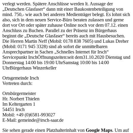
verlegt werden. Spätere Anschlüsse werden lt. Aussage der
„Deutschen Glasfaser“ dann mit einer Baukostenbeteiligung von
mind. 750,- wie auch bei anderen Medienträger belegt. Es lohnt sich
also, sich in dem neuen Service-Büro beraten zulassen und gerne
dort vor Ort oder später zuhause Online noch vor dem 07.12. einen
Anschluss zu Buchen. Parallel zu der Präsenz im Bürgerhaus
beginnt die „Deutsche Glasfaser“ bereits auch mit Hausbesuchen.
Die Herren Martin Neff (Mobil: 0178 838 7605) und Lukas Dreher
(Mobil: 0171 945 3328) sind ab sofort die unmittelbaren
Ansprechpartner in Sachen „Schnelles Internet für Irsch“
Servicepunkt IrschÖffnungszeiten:seit dem31.10.2020 Dienstag und
Donnerstag 14:00 bis 19:00 UhrSamstag 10:00 bis 14:00
UhrBürgerhaus Winzerkeller
Ortsgemeinde Irsch
Vertreten durch:
Ortsbürgermeister
Hr. Norbert Thielen
Im Keltergarten 1
54451 Irsch
Mobil: +49 (0)6581-993027
E-Mail: gemeinde@irsch-saar.de
Sie sehen gerade einen Platzhalterinhalt von
Google Maps
. Um auf