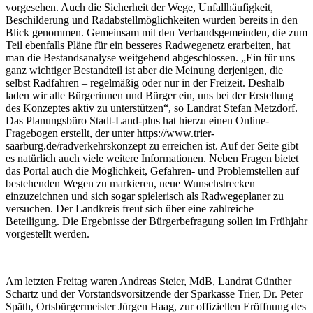
vorgesehen. Auch die Sicherheit der Wege, Unfallhäufigkeit,
Beschilderung und Radabstellmöglichkeiten wurden bereits in den
Blick genommen. Gemeinsam mit den Verbandsgemeinden, die zum
Teil ebenfalls Pläne für ein besseres Radwegenetz erarbeiten, hat
man die Bestandsanalyse weitgehend abgeschlossen. „Ein für uns
ganz wichtiger Bestandteil ist aber die Meinung derjenigen, die
selbst Radfahren – regelmäßig oder nur in der Freizeit. Deshalb
laden wir alle Bürgerinnen und Bürger ein, uns bei der Erstellung
des Konzeptes aktiv zu unterstützen“, so Landrat Stefan Metzdorf.
Das Planungsbüro Stadt-Land-plus hat hierzu einen Online-
Fragebogen erstellt, der unter https://www.trier-
saarburg.de/radverkehrskonzept zu erreichen ist. Auf der Seite gibt
es natürlich auch viele weitere Informationen. Neben Fragen bietet
das Portal auch die Möglichkeit, Gefahren- und Problemstellen auf
bestehenden Wegen zu markieren, neue Wunschstrecken
einzuzeichnen und sich sogar spielerisch als Radwegeplaner zu
versuchen. Der Landkreis freut sich über eine zahlreiche
Beteiligung. Die Ergebnisse der Bürgerbefragung sollen im Frühjahr
vorgestellt werden.
Am letzten Freitag waren Andreas Steier, MdB, Landrat Günther
Schartz und der Vorstandsvorsitzende der Sparkasse Trier, Dr. Peter
Späth, Ortsbürgermeister Jürgen Haag, zur offiziellen Eröffnung des