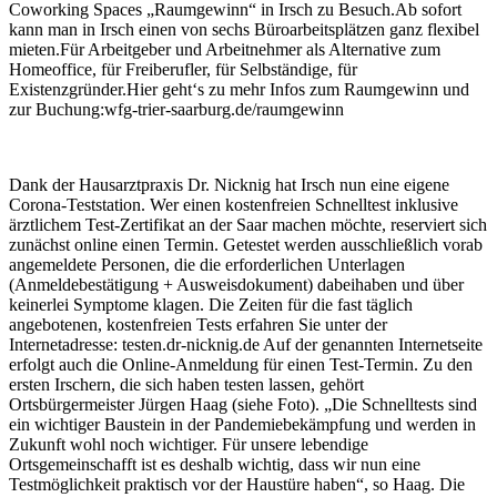
Coworking Spaces „Raumgewinn“ in Irsch zu Besuch.Ab sofort
kann man in Irsch einen von sechs Büroarbeitsplätzen ganz flexibel
mieten.Für Arbeitgeber und Arbeitnehmer als Alternative zum
Homeoffice, für Freiberufler, für Selbständige, für
Existenzgründer.Hier geht‘s zu mehr Infos zum Raumgewinn und
zur Buchung:wfg-trier-saarburg.de/raumgewinn
Dank der Hausarztpraxis Dr. Nicknig hat Irsch nun eine eigene
Corona-Teststation. Wer einen kostenfreien Schnelltest inklusive
ärztlichem Test-Zertifikat an der Saar machen möchte, reserviert sich
zunächst online einen Termin. Getestet werden ausschließlich vorab
angemeldete Personen, die die erforderlichen Unterlagen
(Anmeldebestätigung + Ausweisdokument) dabeihaben und über
keinerlei Symptome klagen. Die Zeiten für die fast täglich
angebotenen, kostenfreien Tests erfahren Sie unter der
Internetadresse: testen.dr-nicknig.de Auf der genannten Internetseite
erfolgt auch die Online-Anmeldung für einen Test-Termin. Zu den
ersten Irschern, die sich haben testen lassen, gehört
Ortsbürgermeister Jürgen Haag (siehe Foto). „Die Schnelltests sind
ein wichtiger Baustein in der Pandemiebekämpfung und werden in
Zukunft wohl noch wichtiger. Für unsere lebendige
Ortsgemeinschafft ist es deshalb wichtig, dass wir nun eine
Testmöglichkeit praktisch vor der Haustüre haben“, so Haag. Die