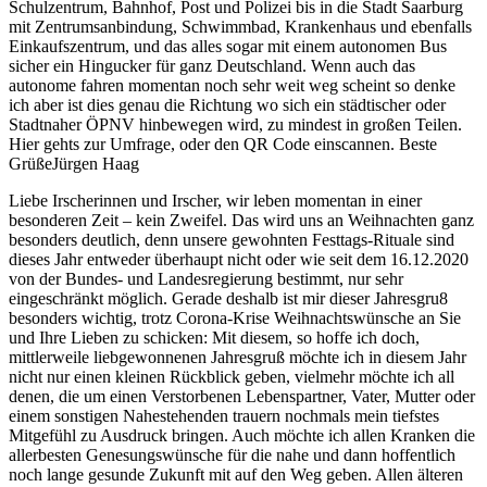
Schulzentrum, Bahnhof, Post und Polizei bis in die Stadt Saarburg
mit Zentrumsanbindung, Schwimmbad, Krankenhaus und ebenfalls
Einkaufszentrum, und das alles sogar mit einem autonomen Bus
sicher ein Hingucker für ganz Deutschland. Wenn auch das
autonome fahren momentan noch sehr weit weg scheint so denke
ich aber ist dies genau die Richtung wo sich ein städtischer oder
Stadtnaher ÖPNV hinbewegen wird, zu mindest in großen Teilen.
Hier gehts zur Umfrage, oder den QR Code einscannen. Beste
GrüßeJürgen Haag
Liebe Irscherinnen und Irscher, wir leben momentan in einer
besonderen Zeit – kein Zweifel. Das wird uns an Weihnachten ganz
besonders deutlich, denn unsere gewohnten Festtags-Rituale sind
dieses Jahr entweder überhaupt nicht oder wie seit dem 16.12.2020
von der Bundes- und Landesregierung bestimmt, nur sehr
eingeschränkt möglich. Gerade deshalb ist mir dieser Jahresgru8
besonders wichtig, trotz Corona-Krise Weihnachtswünsche an Sie
und Ihre Lieben zu schicken: Mit diesem, so hoffe ich doch,
mittlerweile liebgewonnenen Jahresgruß möchte ich in diesem Jahr
nicht nur einen kleinen Rückblick geben, vielmehr möchte ich all
denen, die um einen Verstorbenen Lebenspartner, Vater, Mutter oder
einem sonstigen Nahestehenden trauern nochmals mein tiefstes
Mitgefühl zu Ausdruck bringen. Auch möchte ich allen Kranken die
allerbesten Genesungswünsche für die nahe und dann hoffentlich
noch lange gesunde Zukunft mit auf den Weg geben. Allen älteren