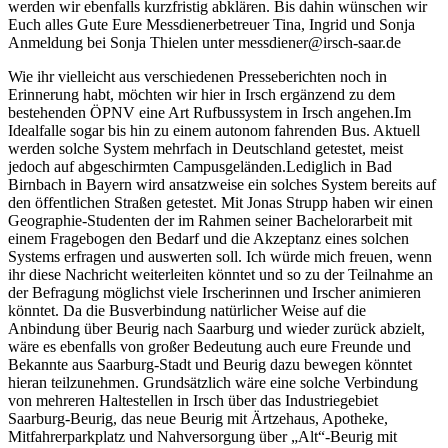
werden wir ebenfalls kurzfristig abklären. Bis dahin wünschen wir
Euch alles Gute Eure Messdienerbetreuer Tina, Ingrid und Sonja
Anmeldung bei Sonja Thielen unter messdiener@irsch-saar.de
Wie ihr vielleicht aus verschiedenen Presseberichten noch in
Erinnerung habt, möchten wir hier in Irsch ergänzend zu dem
bestehenden ÖPNV eine Art Rufbussystem in Irsch angehen.Im
Idealfalle sogar bis hin zu einem autonom fahrenden Bus. Aktuell
werden solche System mehrfach in Deutschland getestet, meist
jedoch auf abgeschirmten Campusgeländen.Lediglich in Bad
Birnbach in Bayern wird ansatzweise ein solches System bereits auf
den öffentlichen Straßen getestet. Mit Jonas Strupp haben wir einen
Geographie-Studenten der im Rahmen seiner Bachelorarbeit mit
einem Fragebogen den Bedarf und die Akzeptanz eines solchen
Systems erfragen und auswerten soll. Ich würde mich freuen, wenn
ihr diese Nachricht weiterleiten könntet und so zu der Teilnahme an
der Befragung möglichst viele Irscherinnen und Irscher animieren
könntet. Da die Busverbindung natürlicher Weise auf die
Anbindung über Beurig nach Saarburg und wieder zurück abzielt,
wäre es ebenfalls von großer Bedeutung auch eure Freunde und
Bekannte aus Saarburg-Stadt und Beurig dazu bewegen könntet
hieran teilzunehmen. Grundsätzlich wäre eine solche Verbindung
von mehreren Haltestellen in Irsch über das Industriegebiet
Saarburg-Beurig, das neue Beurig mit Ärtzehaus, Apotheke,
Mitfahrerparkplatz und Nahversorgung über „Alt“-Beurig mit