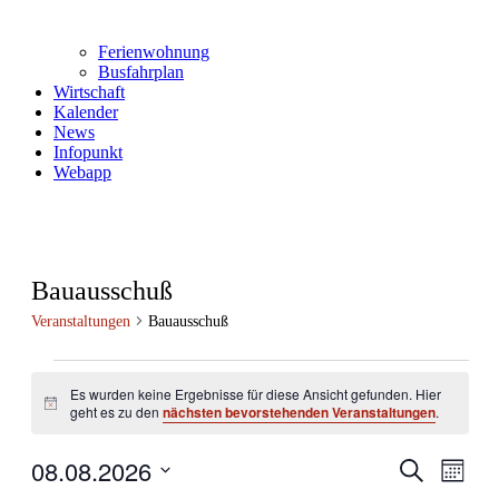
Ferienwohnung
Busfahrplan
Wirtschaft
Kalender
News
Infopunkt
Webapp
Bauausschuß
Veranstaltungen
Bauausschuß
Veranstaltungen
Es wurden keine Ergebnisse für diese Ansicht gefunden. Hier
Hinweis
geht es zu den
nächsten bevorstehenden Veranstaltungen
.
08.08.2026
Veranstal
Veran
Suche
Monat
Ansic
Suche
Datum