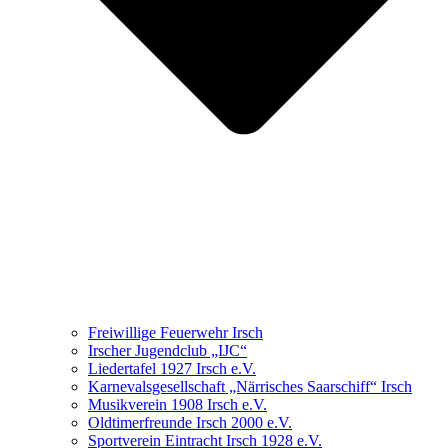
Freiwillige Feuerwehr Irsch
Irscher Jugendclub „IJC“
Liedertafel 1927 Irsch e.V.
Karnevalsgesellschaft „Närrisches Saarschiff“ Irsch
Musikverein 1908 Irsch e.V.
Oldtimerfreunde Irsch 2000 e.V.
Sportverein Eintracht Irsch 1928 e.V.